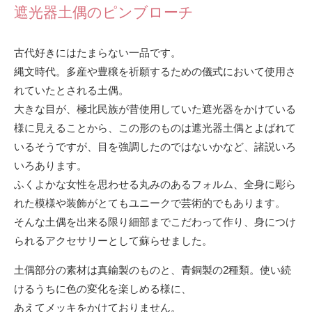
遮光器土偶のピンブローチ
古代好きにはたまらない一品です。
縄文時代。多産や豊穣を祈願するための儀式において使用さ
れていたとされる土偶。
大きな目が、極北民族が昔使用していた遮光器をかけている
様に見えることから、この形のものは遮光器土偶とよばれて
いるそうですが、目を強調したのではないかなど、諸説いろ
いろあります。
ふくよかな女性を思わせる丸みのあるフォルム、全身に彫ら
れた模様や装飾がとてもユニークで芸術的でもあります。
そんな土偶を出来る限り細部までこだわって作り、身につけ
られるアクセサリーとして蘇らせました。
土偶部分の素材は真鍮製のものと、青銅製の2種類。使い続
けるうちに色の変化を楽しめる様に、
あえてメッキをかけておりません。