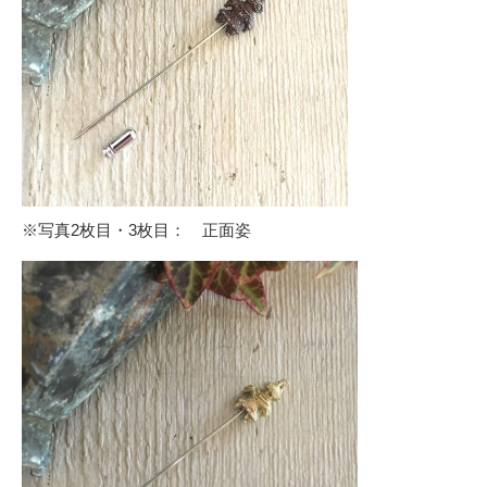
※写真2枚目・3枚目： 正面姿