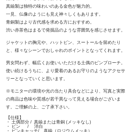
真鍮製は独特の味わいのある金色が魅力的。
一見、仏像のようにも見え神々しくもあります。
青銅製はより古代感を求める方におすすめ。
渋い赤茶色はまるで発掘品のような雰囲気を感じさせます。
ジャケットの胸元や、ハットピン、スートールを留めたり
と、様々なシーンでおしゃれのポイントとなってくれます。
男女問わず、幅広くお使いいただける土偶のピンブローチ。
使い続けるうちに、より愛着のあるお守りのようなアクセサ
リーとなっていくと思います。
※モニターの環境や光の当たり具合などにより、写真と実際
の商品は色味や質感が若干異なって見える場合がございま
す。ご理解の上、ご了承下さい。
【仕様】
・ 土偶部分 /
真鍮または青銅 (メッキなし)
・ ピン / 洋白
・ ピンキャッチ/ 真鍮（ロジウムメッキ）