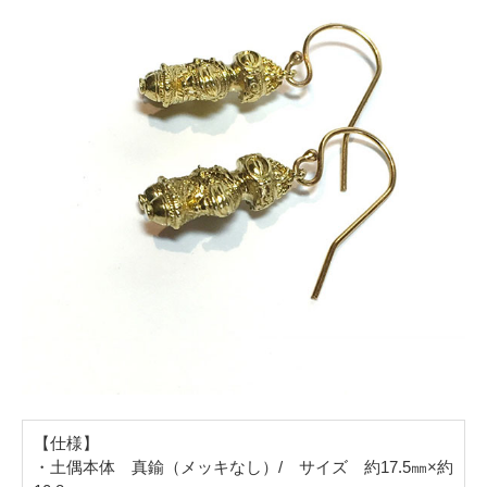
【仕様】
・土偶本体 真鍮（メッキなし）/ サイズ 約17.5㎜×約