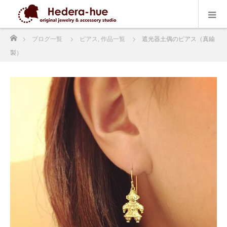
ホーム
ブログ一覧
ピアス
,
作品一覧
遮光器土偶のピアス（真鍮
製）