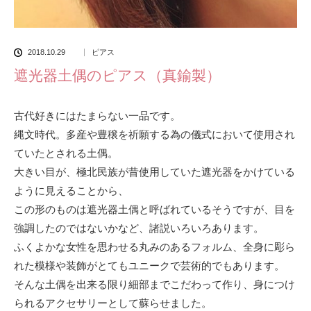
2018.10.29
ピアス
遮光器土偶のピアス（真鍮製）
古代好きにはたまらない一品です。
縄文時代。多産や豊穣を祈願する為の儀式において使用され
ていたとされる土偶。
大きい目が、極北民族が昔使用していた遮光器をかけている
ように見えることから、
この形のものは遮光器土偶と呼ばれているそうですが、目を
強調したのではないかなど、諸説いろいろあります。
ふくよかな女性を思わせる丸みのあるフォルム、全身に彫ら
れた模様や装飾がとてもユニークで芸術的でもあります。
そんな土偶を出来る限り細部までこだわって作り、身につけ
られるアクセサリーとして蘇らせました。