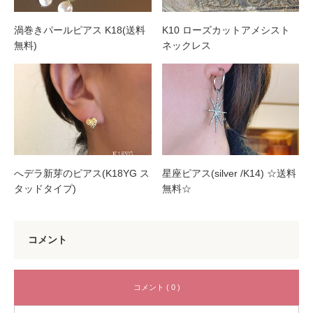
渦巻きパールピアス K18(送料
K10 ローズカットアメシスト
無料)
ネックレス
へデラ新芽のピアス(K18YG ス
星座ピアス(silver /K14) ☆送料
タッドタイプ)
無料☆
コメント
コメント ( 0 )