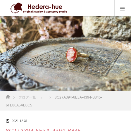
ホーム
ブログ一覧
8C27A394-6E3A-4394-B845-
6FE86A5AE0C5
2021.12.31
8C27A394-6E3A-4394-B845-