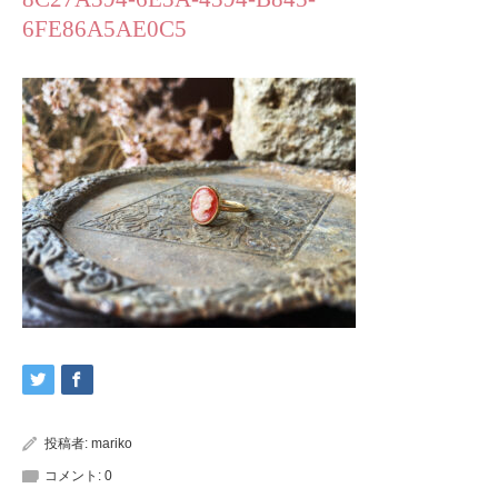
6FE86A5AE0C5
投稿者:
mariko
コメント:
0